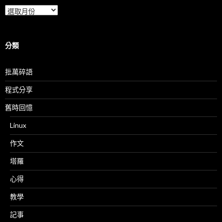
彙
整
分類
批萬碎語
程式分享
舊時回憶
Linux
作文
塔羅
心得
教學
記事