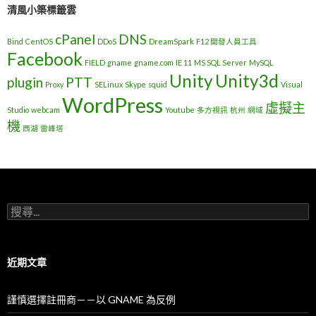
清風小築標籤雲
cPanel
DNS
Bind
CentOS
DDoS
DreamSpark
F12 開發人員工具
Facebook
FIELD
gname
gname.com
IE 11
MS SQL Server
MySQL
Unity
Unity3d
plugin
PTT
Proxy
SELinux
Skype
squid
Visual
WordPress
虛擬主
Studio
webcam
Youtube
多方視訊
杭州
網域
機
西湖
雷峰塔
搜
尋
關
鍵
字
近期文章
:
謹慎選擇註冊商－－以 GNAME 為反例