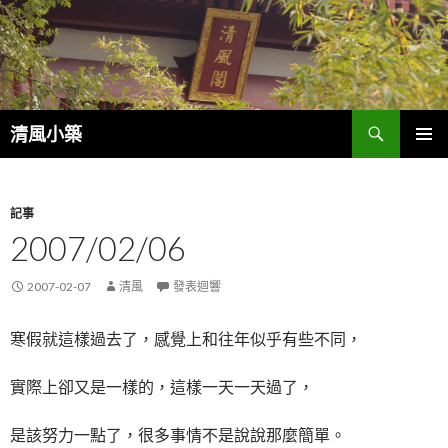
搜
清風小築
尋
跳
主選單
至
內
容
記事
2007/02/06
2007-02-07
清風
發表迴響
寒假就這樣過去了，感覺上和往年似乎有些不同，
實際上卻又是一樣的，這樣一天一天過了，
是該努力一點了，很多事情不是說說那麼簡單。