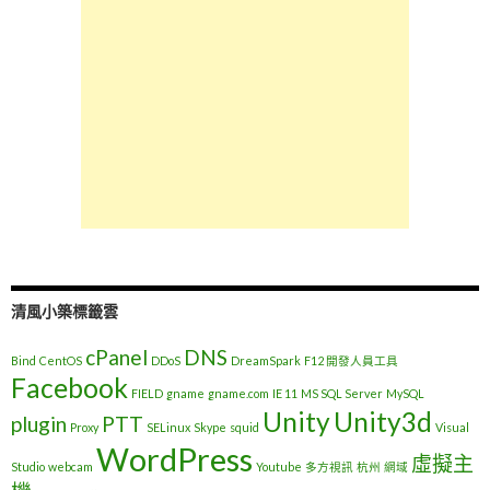
清風小築標籤雲
cPanel
DNS
Bind
CentOS
DDoS
DreamSpark
F12 開發人員工具
Facebook
FIELD
gname
gname.com
IE 11
MS SQL Server
MySQL
Unity
Unity3d
plugin
PTT
Proxy
SELinux
Skype
squid
Visual
WordPress
虛擬主
Studio
webcam
Youtube
多方視訊
杭州
網域