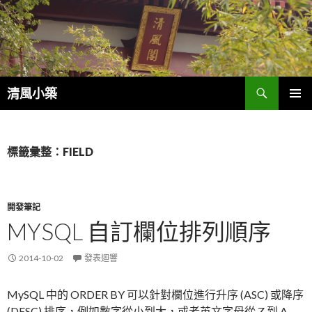
搜
清風小築
尋
跳
主選單
至
內
容
標籤彙整：FIELD
開發筆記
MYSQL 自訂欄位排列順序
2014-10-02
發表迴響
MySQL 中的 ORDER BY 可以針對欄位進行升序 (ASC) 或降序
(DESC) 排序，例如數字從小到大，或者英文字母從 Z 到 A