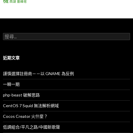
機
西湖
雷峰塔
搜
尋
關
鍵
字
近期文章
:
謹慎選擇註冊商－－以 GNAME 為反例
一瞬一期
php-beast 破解思路
CentOS 7 Squid 無法解析網域
Cocos Creator 火什麼？
低調組合/平凡之路/中國新歌聲