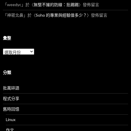
「
weedyc
」於〈
無堅不摧的防線：批踢踢
〉發佈留言
「
神密北鼻
」於〈
Soho 的專業與經驗值多少？
〉發佈留言
彙整
彙
整
分類
批萬碎語
程式分享
舊時回憶
Linux
作文