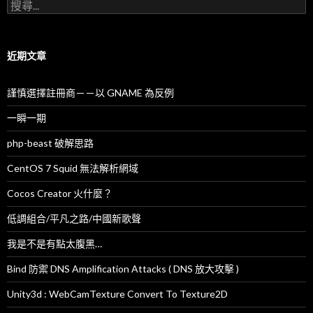
搜
尋
關
鍵
字
近期文章
:
謹慎選擇註冊商－－以 GNAME 為反例
一瞬一期
php-beast 破解思路
CentOS 7 Squid 無法解析網域
Cocos Creator 火什麼？
低調組合/平凡之路/中國新歌聲
我是不是有點太腹黑…
Bind 防禦 DNS Amplification Attacks ( DNS 放大攻擊 )
Unity3d : WebCamTexture Convert To Texture2D