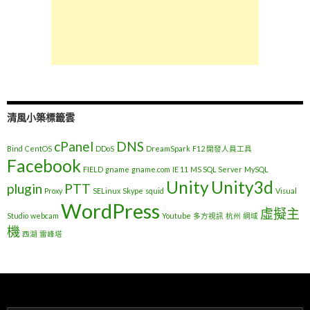
清風小築標籤雲
cPanel
DNS
Bind
CentOS
DDoS
DreamSpark
F12 開發人員工具
Facebook
FIELD
gname
gname.com
IE 11
MS SQL Server
MySQL
Unity
Unity3d
plugin
PTT
Proxy
SELinux
Skype
squid
Visual
WordPress
虛擬主
Studio
webcam
Youtube
多方視訊
杭州
網域
機
西湖
雷峰塔