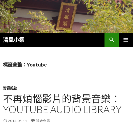
搜
清風小築
尋
跳
主選單
至
內
容
標籤彙整：Youtube
資訊雜談
不再煩惱影片的背景音樂：
YOUTUBE AUDIO LIBRARY
2014-05-11
發表迴響