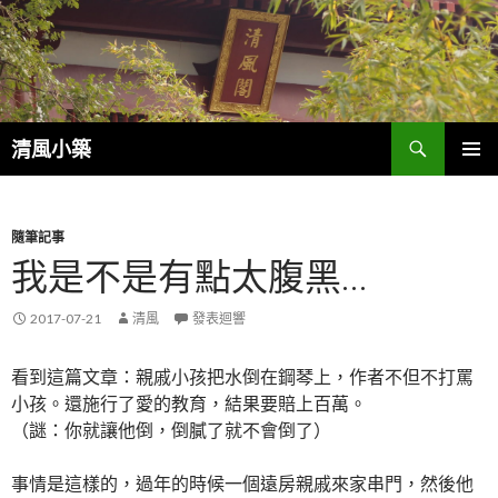
搜
清風小築
尋
跳
主選單
至
內
容
隨筆記事
我是不是有點太腹黑…
2017-07-21
清風
發表迴響
看到這篇文章：親戚小孩把水倒在鋼琴上，作者不但不打罵
小孩。還施行了愛的教育，結果要賠上百萬。
（謎：你就讓他倒，倒膩了就不會倒了）
事情是這樣的，過年的時候一個遠房親戚來家串門，然後他