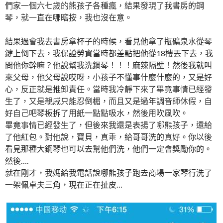
們家一個六七歲的熊孩子各種瘋，結果發現了我書房的鋼
琴，就一直在哪瞎按，我也沒在意。
結果過會我去書房拿杯子的時候，看見他拿了瓶礦泉水從琴
鍵上倒下去，我保證勞資當時都差點把他從18樓丟下去，我
問他你幹嘛？他說幫我洗鋼琴！！！麻辣隔壁！然後我就叫
來父母，他父母說哎呀，小孩子不懂事什麼什麼的，又是好
心，反正就是推卸責任。當時我冷靜下來了畢竟事情已經發
生了，又是親戚只能忍倒楣，而且又是過年調音師休假，自
好自己吧琴板拆了用紙一點點吸水，然後用吹風吹。
畢竟事情已經發生了，但後來我還是表揚了哪熊孩子，還給
了他紅包。對他說，寶貝，真乖，給哥哥洗的真好。你以後
看見那種大鋼琴也可以去幫他們洗，他們一定會獎勵你的。
然後….
就在剛才，我媽給我電話說哪熊孩子跑去商場一家琴行洗了
一架佩卓夫三角，現在正在扯皮…