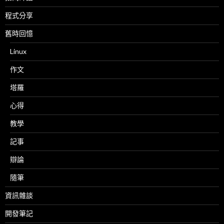
程式分享
舊時回憶
Linux
作文
塔羅
心得
教學
記事
辯論
隨筆
資訊雜談
開發筆記