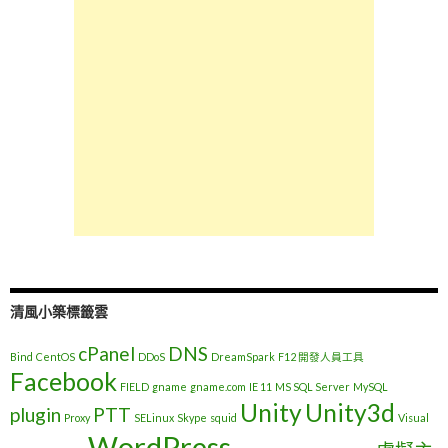
清風小築標籤雲
cPanel
DNS
Bind
CentOS
DDoS
DreamSpark
F12 開發人員工具
Facebook
FIELD
gname
gname.com
IE 11
MS SQL Server
MySQL
Unity
Unity3d
plugin
PTT
Proxy
SELinux
Skype
squid
Visual
WordPress