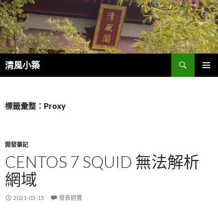
搜
清風小築
尋
跳
主選單
至
內
容
標籤彙整：Proxy
開發筆記
CENTOS 7 SQUID 無法解析
網域
2021-03-15
發表迴響