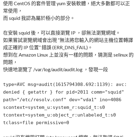
使用 CentOS 的套件管理 yum 安裝軟體，絕大多數都可以正
常使用，
而 squid 我認為屬於極小的部分。
在安裝 squid 後，可以直接瀏覽 IP ，卻無法瀏覽網域。
如果嘗試瀏覽網域會出現 “無法將您輸入的網站主機位置轉譯
成正確的 IP 位置” 錯誤 (ERR_DNS_FAIL)。
想到在 Amazon Linux 上並沒有一樣的問題，猜測是 selinux 的
問題，
快速地瀏覽了 /var/log/audit/audit.log ，發現一段
type=AVC msg=audit(1615794308.692:1139): avc:
denied { getattr } for pid=2011 comm="squid"
path="/etc/resolv.conf" dev="vda1" ino=4086
scontext=system_u:system_r:squid_t:s0
tcontext=system_u:object_r:unlabeled_t:s0
tclass=file permissive=0