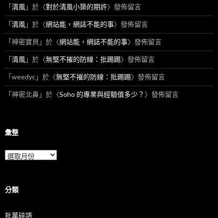
「
清風
」於〈
對於清風小築的期許
〉發佈留言
「
清風
」於〈
網站能，網誌不能的事
〉發佈留言
「
神密寶貝
」於〈
網站能，網誌不能的事
〉發佈留言
「
清風
」於〈
無堅不摧的防線：批踢踢
〉發佈留言
「
weedyc
」於〈
無堅不摧的防線：批踢踢
〉發佈留言
「
神密北鼻
」於〈
Soho 的專業與經驗值多少？
〉發佈留言
彙整
彙
整
分類
批萬碎語