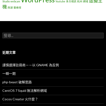
虛擬主
Studio
webcam
Youtube
多方視訊
杭州
網域
機
西湖
雷峰塔
搜
尋
關
鍵
字
近期文章
:
謹慎選擇註冊商－－以 GNAME 為反例
一瞬一期
php-beast 破解思路
CentOS 7 Squid 無法解析網域
Cocos Creator 火什麼？