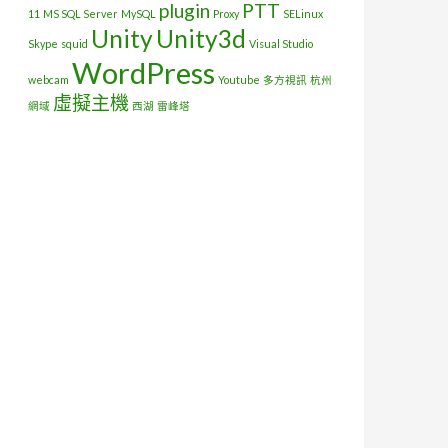
plugin
PTT
11
MS SQL Server
MySQL
Proxy
SELinux
Unity
Unity3d
Skype
squid
Visual Studio
WordPress
webcam
Youtube
多方視訊
杭州
虛擬主機
網域
西湖
雷峰塔