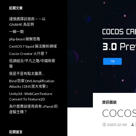
鍵
字
近期文章
:
謹慎選擇註冊商－－以
GNAME 為反例
一瞬一期
php-beast 破解思路
CentOS 7 Squid 無法解析網域
Cocos Creator 火什麼？
低調組合/平凡之路/中國新歌
聲
我是不是有點太腹黑…
Bind 防禦 DNS Amplification
Attacks ( DNS 放大攻擊 )
Unity3d : WebCamTexture
Convert To Texture2D
資訊雜談
為什麼應該使用具有 cPanel 的
COCO
虛擬主機？
2020-12-04
近期留言