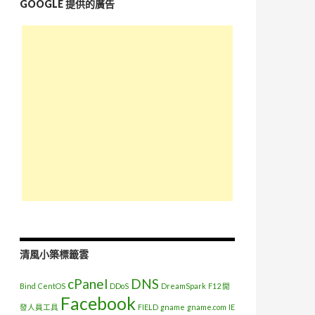
GOOGLE 提供的廣告
清風小築標籤雲
cPanel
DNS
Bind
CentOS
DDoS
DreamSpark
F12 開
Facebook
發人員工具
FIELD
gname
gname.com
IE