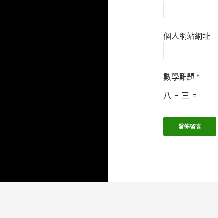
個人網站網址
數學難題
*
八
−
三
=