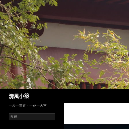
搜
清風小築
尋
一沙一世界，一花一天堂
搜
尋
關