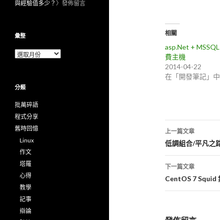
與經驗值多少？
〉發佈留言
相關
彙整
asp.Net + MSSQ
彙
費主機
整
2014-04-22
在「開發筆記」中
分類
批萬碎語
程式分享
舊時回憶
上一篇文章
Linux
文
低調組合/平凡之
作文
章
塔羅
下一篇文章
心得
導
CentOS 7 Squ
教學
航
記事
列
辯論