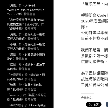
「廉頗老矣，尚
「
清風
」於〈
Unity3d :
WebCamTexture Convert To
Texture2D
〉發佈留言
轉眼間寫 Cod
「
為什麼應該使用具有 cPanel
2020年底因
的虛擬主機？ | 清風小築
」於
隊。
〈
虛擬主機
〉發佈留言
公司計畫以年薪 20
「
清風
」於〈
廢除死刑－複雜
目前不但找不到
又迷人的難題
〉發佈留言
「
小聰
」於〈
廢除死刑－複雜
又迷人的難題
〉發佈留言
我們不是第一間找
「
清風
」於〈
對於清風小築的
多數都面臨一樣
期許
〉發佈留言
供需明顯失衡，
「
清風
」於〈
網站能，網誌不
能的事
〉發佈留言
為了盡快讓團隊招募
「
神密寶貝
」於〈
網站能，網
該是時候去吃兩口 C
誌不能的事
〉發佈留言
畢竟和管理公司
「
清風
」於〈
無堅不摧的防
線：批踢踢
〉發佈留言
「
weedyc
」於〈
無堅不摧的防
分享此文：
線：批踢踢
〉發佈留言
「
神密北鼻
」於〈
Soho 的專業