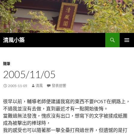
搜
清風小築
尋
跳
主選單
至
內
容
隨筆
2005/11/05
2005-11-05
清風
發表迴響
很早以前，輔導老師便建議我寫的東西不要POST在網路上，
不過我並沒有去做，直到最近才有一點開始後悔。
當難過無法發洩，愧疚沒有出口，想寫下的文字被揉成紙團
成為被擊出的棒球時，
我的感受也可以隨著那一擊全壘打飛過世界，但遺憾的是打