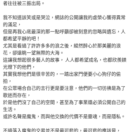
者往往被三振出局。
我不知道該笑或是哭泣，網誌的公開讓我的虛榮心獲得異常
的滿足，
但是再我心底最深的那一點呼籲卻被刻意的忽略與遺忘，人
都希望平靜的吧！
尤其是看過了許許多多的浪之後，縱然醉心於那美麗的浪
花，卻遠眺一望無際的大海。
這讓我想起很多藝人的故事， 人人都希望成名，也都欣羨鎂
光燈下的他們，
其實我想他們是很辛苦的，一踏出家門便要小心狗仔的偷
拍，
在公眾場合自己的言行更是要注意，他們的一切彷彿是為了
歌迷而存在，
於是他們沒了自己的空間，甚至為了事業還必須公開自己的
生活。
或許名聲是魔鬼，而與他交換的代價不是靈魂，而是隱私。
不過落入魔鬼的交易並不是最可悲的，最可悲的應該是，