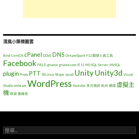
清風小築標籤雲
cPanel
DNS
Bind
CentOS
DDoS
DreamSpark
F12 開發人員工具
Facebook
FIELD
gname
gname.com
IE 11
MS SQL Server
MySQL
Unity
Unity3d
plugin
PTT
Proxy
SELinux
Skype
squid
Visual
WordPress
虛擬主
Studio
webcam
Youtube
多方視訊
杭州
網域
機
西湖
雷峰塔
搜
尋