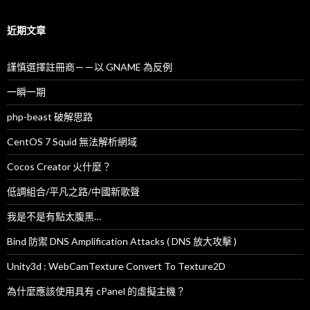
關
鍵
字
近期文章
:
謹慎選擇註冊商－－以 GNAME 為反例
一瞬一期
php-beast 破解思路
CentOS 7 Squid 無法解析網域
Cocos Creator 火什麼？
低調組合/平凡之路/中國新歌聲
我是不是有點太腹黑…
Bind 防禦 DNS Amplification Attacks ( DNS 放大攻擊 )
Unity3d : WebCamTexture Convert To Texture2D
為什麼應該使用具有 cPanel 的虛擬主機？