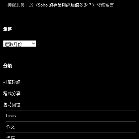
「
神密北鼻
」於〈
Soho 的專業與經驗值多少？
〉發佈留言
彙整
彙
整
分類
批萬碎語
程式分享
舊時回憶
Linux
作文
塔羅