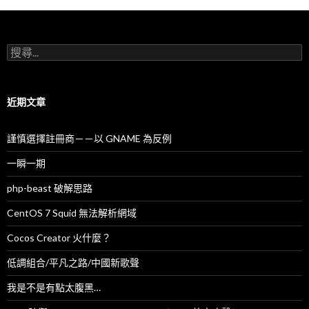
搜
尋
關
鍵
字
近期文章
:
謹慎選擇註冊商－－以 GNAME 為反例
一瞬一期
php-beast 破解思路
CentOS 7 Squid 無法解析網域
Cocos Creator 火什麼？
低調組合/平凡之路/中國新歌聲
我是不是有點太腹黑…