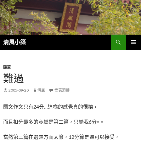
搜
清風小築
尋
跳
主選單
至
內
容
隨筆
難過
2005-09-20
清風
發表迴響
國文作文只有24分…這樣的感覺真的很糟，
而且扣分最多的竟然是第二篇，只給我6分= =
當然第三篇在選題方面太險，12分算是還可以接受，