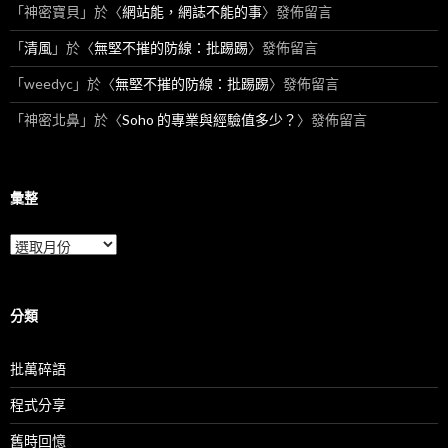
「
神密寶貝
」於〈
網站能，網誌不能的事
〉發佈留言
「
清風
」於〈
無堅不摧的防線：批踢踢
〉發佈留言
「
weedyc
」於〈
無堅不摧的防線：批踢踢
〉發佈留言
「
神密北鼻
」於〈
Soho 的專業與經驗值多少？
〉發佈留言
彙整
彙
整
分類
批萬碎語
程式分享
舊時回憶