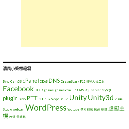
清風小築標籤雲
cPanel
DNS
Bind
CentOS
DDoS
DreamSpark
F12 開發人員工具
Facebook
FIELD
gname
gname.com
IE 11
MS SQL Server
MySQL
Unity
Unity3d
plugin
PTT
Proxy
SELinux
Skype
squid
Visual
WordPress
虛擬主
Studio
webcam
Youtube
多方視訊
杭州
網域
機
西湖
雷峰塔