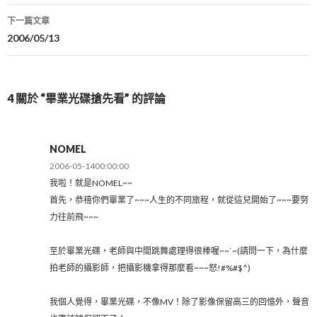
章
下一篇文章
導
2006/05/13
航
列
4 關於 “畢業光碟搶先看” 的評論
NOMEL
2006-05-1400:00:00
我啦！就是NOMEL~~
首先，恭禧你們畢業了~~~人生的不同旅程，就從這兒開始了~~~要努
力往前飛~~~
至於畢業光碟，老師與中間跳舞處理得很棒喔~~`~(請問一下，為什麼
拍老師的攝影師，把攝影機拿得那麼看~~~怒!#%#$^)
我個人覺得，畢業光碟，不像MV！除了影像保留高三的回憶外，聲音