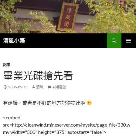
搜
清風小築
尋
跳
主選單
至
內
容
記事
畢業光碟搶先看
2006-05-13
清風
4 則迴響
有建議，或者是不好的地方記得提出啊
<embed
src=http://cleanwind.mineserver.com/mysite/page_file/330.w
mv width="500" height="375" autostart="false">