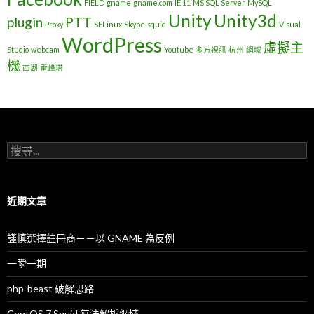
FIELD
gname
gname.com
IE 11
MS SQL Server
MySQL
Unity
Unity3d
plugin
PTT
Proxy
SELinux
Skype
squid
Visual
WordPress
虛擬主
Studio
webcam
Youtube
多方視訊
杭州
網域
機
西湖
雷峰塔
搜
尋
關
鍵
字
近期文章
:
謹慎選擇註冊商－－以 GNAME 為反例
一瞬一期
php-beast 破解思路
CentOS 7 Squid 無法解析網域