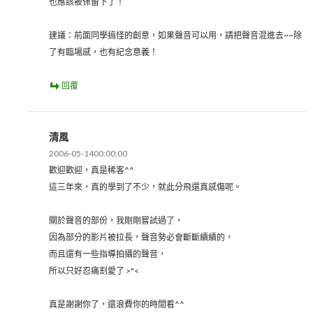
也應該被保留下了！
建議：前面同學搞怪的創意，如果聲音可以用，請把聲音混進去~~除
了有臨場感，也有紀念意義！
回覆
清風
2006-05-1400:00:00
歡迎歡迎，真是稀客^^
這三年來，真的學到了不少，就此分飛還真感傷呢。
關於聲音的部份，我剛剛嘗試過了，
因為部分的影片被拉長，聲音勢必會斷斷續續的，
而且還有一些指導拍攝的聲音，
所以只好忍痛割愛了 >"<
真是謝謝你了，還浪費你的時間看^^