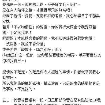
我都是一個人孤獨的走過，身旁鮮少有人陪伴。
是在有人陪伴之後，才懂得單飛的無奈吧！
經歷了親情、愛情、友情種種的考驗，我必須學會了平靜與
安逸，
若非「不以物傷性」的態度，你的轉折大概會令我受寵若
驚、手足無措吧！
經歷過了才能體會我的難過，我不知道該微笑著對你說：
「沒關係，我並不會介意」
或是將你「鞭數十，驅之別院」呢？
(無論是什麼，但他一定帶著某著程度的嘲弄，嘲弄著世態炎
涼和我自己。)
感情的不確定，的確是件令人扼脕的事情，作者似乎與我心
有靈犀，
所以我偷偷的挽起衣袖，拭去淚痕，只是故事的結局終究是
故事的，不是我的。
註１：其實後面還有一段，但是那部份實在是有點陰暗…(嘆)