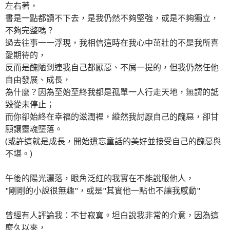
左右著，
書是一點都讀不下去，是我仍然不夠堅強，或是不夠獨立，
不夠完整嗎？
過去往事一一浮現，我相信這時在我心中茁壯的不是我所喜
愛期待的，
反而是醜陋到連我自己都厭惡、不屑一提的，但我仍然任他
自由發展、成長，
為什麼？因為至始至終我都是孤單一人行走天地，無謂的詆
毀從未停止；
而你卻始終在幸福的滋潤裡，縱然我討厭自己的醜惡，卻甘
願讓靈魂墮落。
(或許這就是成長，開始遺忘童話的美好並接受自己的醜惡與
不堪。)
午後的陽光灑落，眼角泛紅的我實在不能說服他人，
"剛剛的小說很無趣"，或是"其實他一點也不讓我感動"
曾經有人評論我：不甘寂寞。坦白說我非常的介意，因為這
麼久以來，