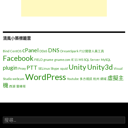
清風小築標籤雲
cPanel
DNS
Bind
CentOS
DDoS
DreamSpark
F12 開發人員工具
Facebook
FIELD
gname
gname.com
IE 11
MS SQL Server
MySQL
Unity
Unity3d
plugin
PTT
Proxy
SELinux
Skype
squid
Visual
WordPress
虛擬主
Studio
webcam
Youtube
多方視訊
杭州
網域
機
西湖
雷峰塔
搜
尋