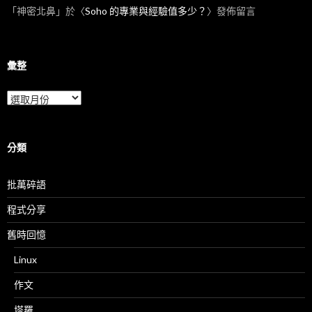
「
神密北鼻
」於〈
Soho 的專業與經驗值多少？
〉發佈留言
彙整
彙
整
分類
批萬碎語
程式分享
舊時回憶
Linux
作文
塔羅