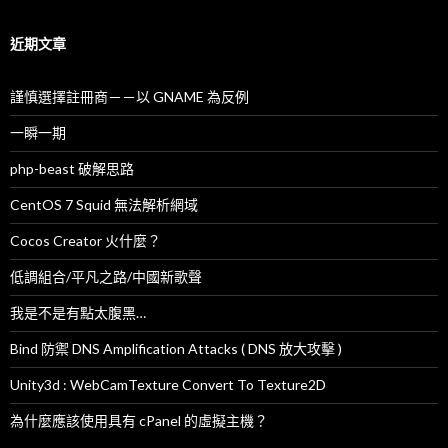
關
鍵
字
近期文章
:
謹慎選擇註冊商－－以 GNAME 為反例
一瞬一期
php-beast 破解思路
CentOS 7 Squid 無法解析網域
Cocos Creator 火什麼？
低調組合/平凡之路/中國新歌聲
我是不是有點太腹黑…
Bind 防禦 DNS Amplification Attacks ( DNS 放大攻擊 )
Unity3d : WebCamTexture Convert To Texture2D
為什麼應該使用具有 cPanel 的虛擬主機？