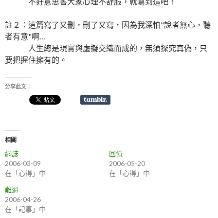
不好意思害大家心理不舒服，就寫到這吧！
註２：這篇寫了又刪，刪了又寫，因為我深怕"說者無心，聽
者有意"啊…
人生總是現實與虛擬交織而成的，無須探究真偽，只
要把握住擁有的。
分享此文：
相關
網誌
回憶
2006-03-09
2006-05-20
在「心得」中
在「心得」中
難過
2006-04-26
在「記事」中