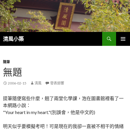
搜
清風小築
尋
跳
主選單
至
內
容
隨筆
無題
2006-02-15
清風
發表迴響
提筆隨便寫些什麼，翹了兩堂化學課，泡在圖書館裡看了一
本網路小說：
"Your heart in my heart."(別誤會，他是中文的)
明天似乎要模擬考吧！可是現在的我卻一直被不相干的情緒