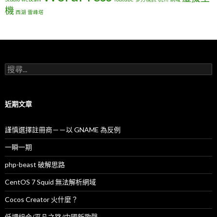
機
西湖
雷峰塔
搜
尋
關
鍵
字
近期文章
:
謹慎選擇註冊商－－以 GNAME 為反例
一瞬一期
php-beast 破解思路
CentOS 7 Squid 無法解析網域
Cocos Creator 火什麼？
低調組合/平凡之路/中國新歌聲