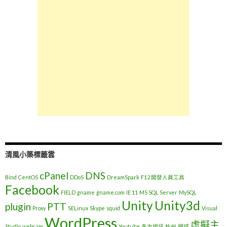
清風小築標籤雲
cPanel
DNS
Bind
CentOS
DDoS
DreamSpark
F12 開發人員工具
Facebook
FIELD
gname
gname.com
IE 11
MS SQL Server
MySQL
Unity
Unity3d
plugin
PTT
Proxy
SELinux
Skype
squid
Visual
WordPress
虛擬主
Studio
webcam
Youtube
多方視訊
杭州
網域