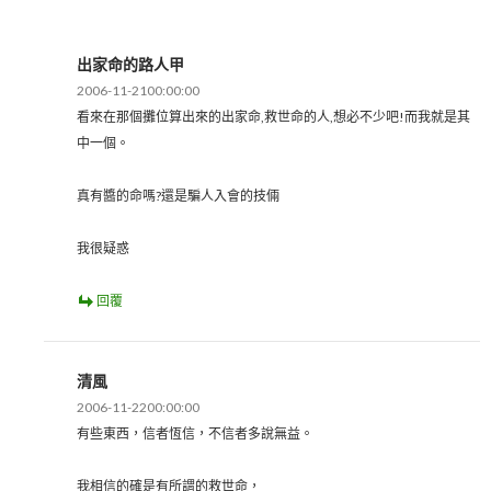
出家命的路人甲
2006-11-2100:00:00
看來在那個攤位算出來的出家命,救世命的人,想必不少吧!而我就是其
中一個。
真有醬的命嗎?還是騙人入會的技倆
我很疑惑
回覆
清風
2006-11-2200:00:00
有些東西，信者恆信，不信者多說無益。
我相信的確是有所謂的救世命，