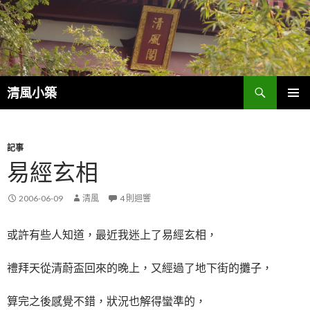
搜
清風小築
尋
跳
主選單
至
內
容
記事
易經玄相
2006-06-09
清風
4 則迴響
或許有些人知道，最近我迷上了易經玄相，
禮拜天從清蔚盃回來的晚上，又經過了地下街的攤子，
算完之後感覺不錯，狀況也解得蠻準的，