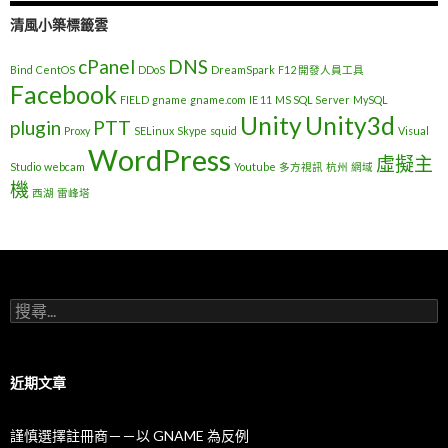
清風小築標籤雲
cPanel
DNS
Bind
CentOS
DDoS
DreamSpark
F12 開發人員工具
Facebook
FIELD
gname
gname.com
IE 11
MS SQL Server
MySQL
Unity
Unity3d
plugin
PTT
Proxy
SELinux
Skype
squid
Visual
WordPress
虛擬主
Studio
webcam
Youtube
多方視訊
杭州
網域
機
西湖
雷峰塔
搜
尋
關
鍵
字
近期文章
:
謹慎選擇註冊商－－以 GNAME 為反例