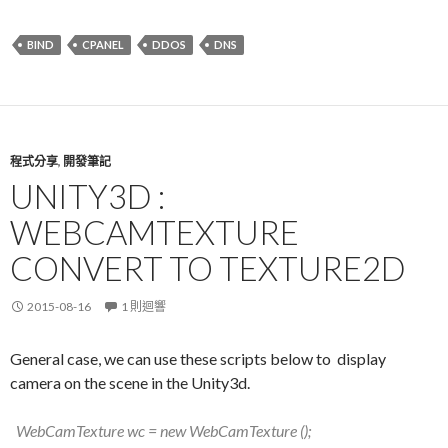
BIND
CPANEL
DDOS
DNS
程式分享
,
開發筆記
UNITY3D :
WEBCAMTEXTURE
CONVERT TO TEXTURE2D
2015-08-16
1 則迴響
General case, we can use these scripts below to display
camera on the scene in the Unity3d.
WebCamTexture
wc = new WebCamTexture ();