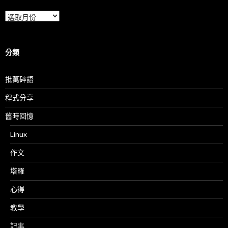
彙
整
分類
批萬碎語
程式分享
舊時回憶
Linux
作文
塔羅
心得
教學
記事