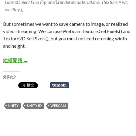
GameObject.Find (“/plane”).renderer.material.mainTexture = wc;
wc.Play ();
But sometimes we want to save camera to image, or realized
video streaming. We can use WebcamTexture.GetPixels() and
Texture2D.SetPixels(), but you must noticed returning width
and height.
繼續閱讀
Unity3d : WebCamTexture Convert To Texture2D
→
分享此文：
UNITY
UNITY3D
WEBCAM