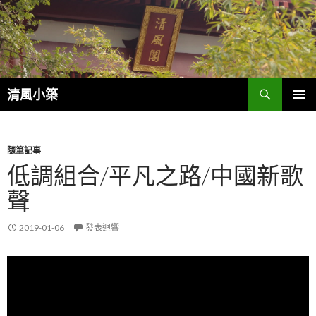
搜
清風小築
尋
跳
主選單
至
內
容
隨筆記事
低調組合/平凡之路/中國新歌
聲
2019-01-06
發表迴響