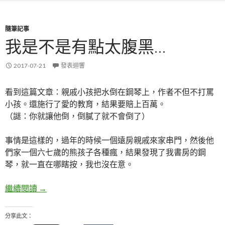
隨筆記事
我是不是有點太腹黑…
2017-07-21
發表迴響
看到這篇文章：親戚小孩把水倒在鋼琴上，作者不但不打罵
小孩。還施行了愛的教育，結果要賠上百萬。
（謎：你就讓他倒，倒膩了就不會倒了）
事情是這樣的，過年的時候一個遠房親戚來家串門，然後他
們家一個六七歲的熊孩子各種瘋，結果發現了我書房的鋼
琴，就一直在哪瞎按，我也沒在意。
繼續閱讀
我是不是有點太腹黑…
→
分享此文：