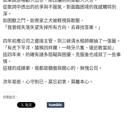
從歌詞中透出的抗爭與不服氣，對面臨困境的我感觸特別
深。
如困獸之鬥，如喪家之犬被輕視與欺壓，
「我曾經失落失望失掉所有方向，去尋找答案。」
四年前應公司之邀接主管，到三峽清水租師廟抽了一張籤。
「有虎下平洋，猿猴四拌攔，一時牙爪奮，遠近敢當前」
這四年來，的確有諸多阻礙與困擾，克服後也成就了一些事
情，
這樣的成績單，我都是驕傲與開心的，無愧公司。
流年易逝，心守則已，莫忘初衷，莫離本心。
分享此文：