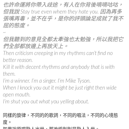
也許命運將你帶入歧途，有人在你背後嘀嘀咕咕，
但我說 Stay true even whem they hate you. 因為再多
張嘴再毒，並不在乎，是你的評頭論足成就了我不
屈的態度。
~
但我聽到的意見全都太牽強也太勉強，所以我把它
們全部都放邊上再放天上。
Then criticism creeping in my rhythms can’t find no
better reason.
Kill it with decent rhythms and anybody that is with
them.
I’m a winner. I’m a singer. I’m Mike Tyson.
When I knock you out it might be just right then wide
open mouth.
I’m shut you out what you yelling about.
同樣的旋律，不同的的歌詞，不同的唱法，不同的心境態
度。
如果說原唱勸人出世，那改編則則是勸人入世。