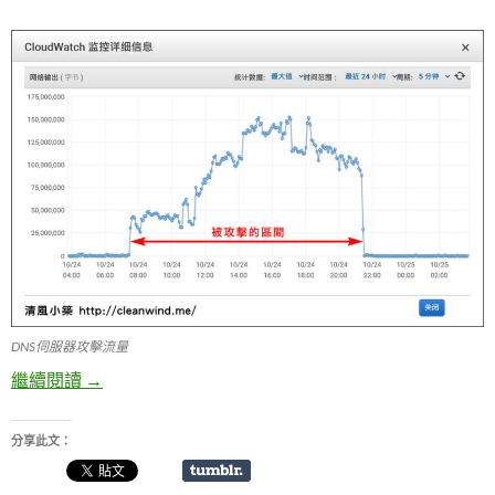
DNS伺服器攻擊流量
繼續閱讀
Bind 防禦 DNS Amplification Attacks ( DNS 放大攻擊 
→
分享此文：