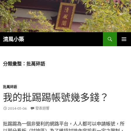
搜
清風小築
尋
跳
主選單
至
內
容
分類彙整：批萬碎語
批萬碎語
我的批踢踢帳號幾多錢？
2014-05-06
發表迴響
批踢踢為一個非營利的網路平台，人人都可以申請帳號，所
以部分看板（討論區）為了維持討論內容設有一定之限制，