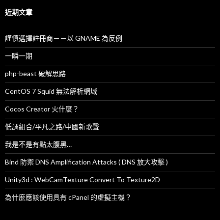
鍵
字
近期文章
:
謹慎選擇註冊商－－以 GNAME 為反例
一瞬一期
php-beast 破解思路
CentOS 7 Squid 無法解析網域
Cocos Creator 火什麼？
低調組合/平凡之路/中國新歌聲
我是不是有點太腹黑…
Bind 防禦 DNS Amplification Attacks ( DNS 放大攻擊 )
Unity3d : WebCamTexture Convert To Texture2D
為什麼應該使用具有 cPanel 的虛擬主機？