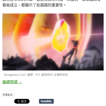
看板成立，都顯示了批踢踢的重要性。
《Evangelion 2.22》劇照：PTT 是如同 AT 立場的存在
繼續閱讀
無堅不摧的防線：批踢踢
→
分享此文：