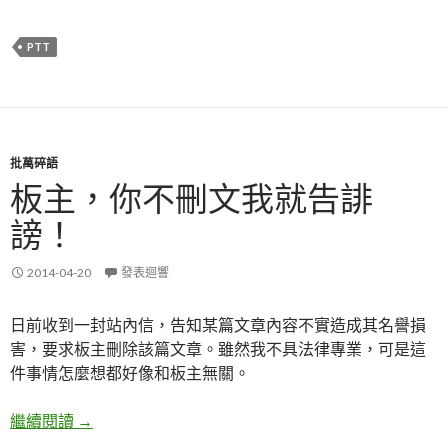
PTT
批萬碎語
板主，你不刪文我就告誹
謗！
2014-04-20
發表迴響
日前收到一封站內信，告知某篇文章內容不實造成其名譽損
害，要求板主刪除該篇文章。雖然我不具法律專業，可是這
件事情怎麼想都好像和板主無關。
繼續閱讀
板主，你不刪文我就告誹謗！
→