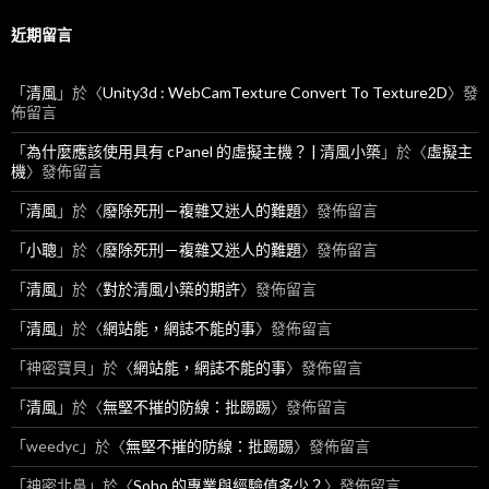
近期留言
「
清風
」於〈
Unity3d : WebCamTexture Convert To Texture2D
〉發
佈留言
「
為什麼應該使用具有 cPanel 的虛擬主機？ | 清風小築
」於〈
虛擬主
機
〉發佈留言
「
清風
」於〈
廢除死刑－複雜又迷人的難題
〉發佈留言
「
小聰
」於〈
廢除死刑－複雜又迷人的難題
〉發佈留言
「
清風
」於〈
對於清風小築的期許
〉發佈留言
「
清風
」於〈
網站能，網誌不能的事
〉發佈留言
「
神密寶貝
」於〈
網站能，網誌不能的事
〉發佈留言
「
清風
」於〈
無堅不摧的防線：批踢踢
〉發佈留言
「
weedyc
」於〈
無堅不摧的防線：批踢踢
〉發佈留言
「
神密北鼻
」於〈
Soho 的專業與經驗值多少？
〉發佈留言