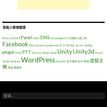
清風小築標籤雲
cPanel
DNS
Bind
CentOS
DDoS
DreamSpark
F12 開發人員工具
Facebook
FIELD
gname
gname.com
IE 11
MS SQL Server
MySQL
Unity
Unity3d
plugin
PTT
Proxy
SELinux
Skype
squid
Visual
WordPress
虛擬主
Studio
webcam
Youtube
多方視訊
杭州
網域
機
西湖
雷峰塔
搜
尋
關