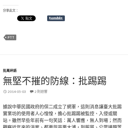
分享此文：
PTT
批萬碎語
無堅不摧的防線：批踢踢
2014-05-03
2 則迴響
據說中華民國政府的保二成立了網軍，這則消息讓臺大批踢
實業坊的使用者人心惶惶，擔心批踢踢被監控、入侵或關
站。雖然早些年前有一句笑話：萬人響應，無人到場；然而
觀察近年來的洪案、都更與苗栗大浦，到服貿、公眾議題等