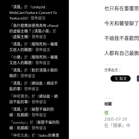
「
清風
」於〈
Unity3d :
也只有在重覆思
WebCamTexture Convert To
Texture2D
〉發佈留言
今天和馨瑩聊了
「
為什麼應該使用具有 cPanel
的虛擬主機？ | 清風小築
」於
〈
虛擬主機
〉發佈留言
不過我不喜歡閃
「
清風
」於〈
廢除死刑－複雜
又迷人的難題
〉發佈留言
人都有自己最脆
「
小聰
」於〈
廢除死刑－複雜
又迷人的難題
〉發佈留言
「
清風
」於〈
對於清風小築的
分享此文：
期許
〉發佈留言
「
清風
」於〈
網站能，網誌不
能的事
〉發佈留言
「
神密寶貝
」於〈
網站能，網
誌不能的事
〉發佈留言
相關
「
清風
」於〈
無堅不摧的防
慌
線：批踢踢
〉發佈留言
2005-07-29
「
weedyc
」於〈
無堅不摧的防
在「隨筆」中
線：批踢踢
〉發佈留言
「
神密北鼻
」於〈
Soho 的專業