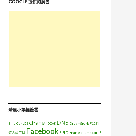
GOOGLE 提供的廣告
清風小築標籤雲
cPanel
DNS
Bind
CentOS
DDoS
DreamSpark
F12 開
Facebook
發人員工具
FIELD
gname
gname.com
IE