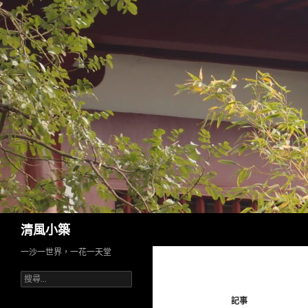
搜
清風小築
尋
一沙一世界，一花一天堂
搜
尋
記事
關