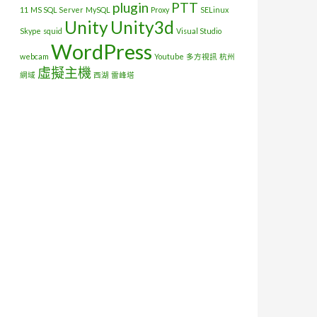
plugin
PTT
11
MS SQL Server
MySQL
Proxy
SELinux
Unity
Unity3d
Skype
squid
Visual Studio
WordPress
webcam
Youtube
多方視訊
杭州
虛擬主機
網域
西湖
雷峰塔