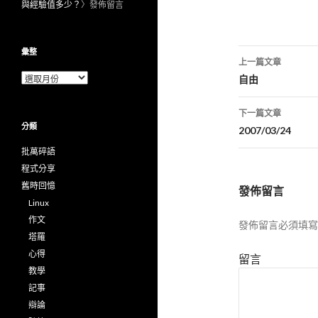
與經驗值多少？
〉發佈留言
彙整
上一篇文章
彙
文
自由
整
章
下一篇文章
分類
導
2007/03/24
批萬碎語
航
程式分享
列
舊時回憶
發佈留言
Linux
作文
發佈留言必須填寫
塔羅
心得
留言
教學
記事
辯論