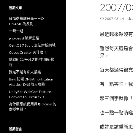
鍵
2007/0
字
近期文章
:
謹慎選擇註冊商－－以
2007-03-14
GNAME 為反例
一瞬一期
最近越來越沒有
php-beast 破解思路
CentOS 7 Squid 無法解析網域
雖然每天還是會
Cocos Creator 火什麼？
呆，
低調組合/平凡之路/中國新歌
聲
每天都過得很充
我是不是有點太腹黑…
Bind 防禦 DNS Amplification
有一點害怕，我
Attacks ( DNS 放大攻擊 )
Unity3d : WebCamTexture
Convert To Texture2D
那三個字就像「
為什麼應該使用具有 cPanel 的
虛擬主機？
也一點一點啃噬
或許是該重新思
近期留言