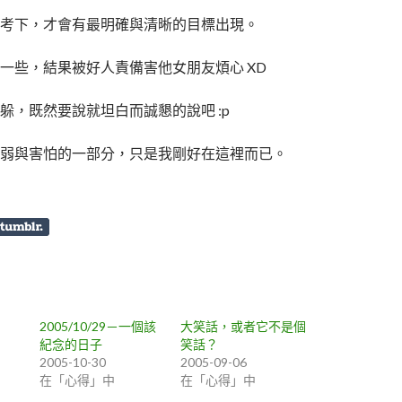
考下，才會有最明確與清晰的目標出現。
一些，結果被好人責備害他女朋友煩心 XD
躲，既然要說就坦白而誠懇的說吧 :p
弱與害怕的一部分，只是我剛好在這裡而已。
2005/10/29－一個該
大笑話，或者它不是個
紀念的日子
笑話？
2005-10-30
2005-09-06
在「心得」中
在「心得」中