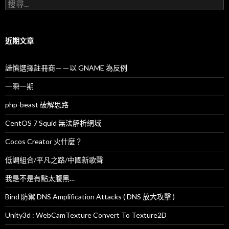
搜
尋
關
鍵
字
近期文章
:
謹慎選擇註冊商－－以 GNAME 為反例
一瞬一期
php-beast 破解思路
CentOS 7 Squid 無法解析網域
Cocos Creator 火什麼？
低調組合/平凡之路/中國新歌聲
我是不是有點太腹黑…
Bind 防禦 DNS Amplification Attacks ( DNS 放大攻擊 )
Unity3d : WebCamTexture Convert To Texture2D