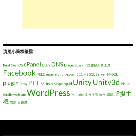
清風小築標籤雲
cPanel
DNS
Bind
CentOS
DDoS
DreamSpark
F12 開發人員工具
Facebook
FIELD
gname
gname.com
IE 11
MS SQL Server
MySQL
Unity
Unity3d
plugin
PTT
Proxy
SELinux
Skype
squid
Visual
WordPress
虛擬主
Studio
webcam
Youtube
多方視訊
杭州
網域
機
西湖
雷峰塔