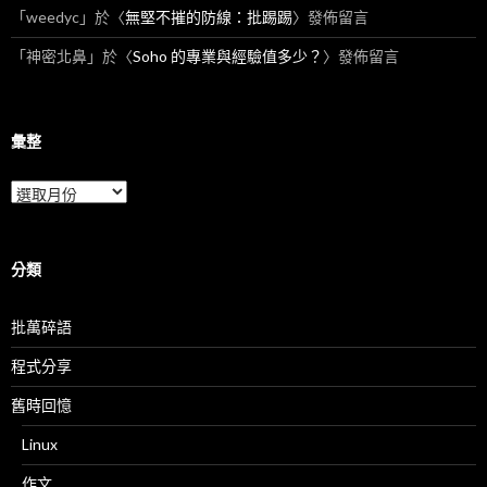
「
weedyc
」於〈
無堅不摧的防線：批踢踢
〉發佈留言
「
神密北鼻
」於〈
Soho 的專業與經驗值多少？
〉發佈留言
彙整
彙
整
分類
批萬碎語
程式分享
舊時回憶
Linux
作文