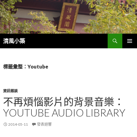
搜
清風小築
尋
跳
主選單
至
內
容
標籤彙整：Youtube
資訊雜談
不再煩惱影片的背景音樂：
YOUTUBE AUDIO LIBRARY
2014-05-11
發表迴響