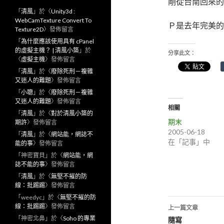
剛從台南回來的
「
清風
」於〈
Unity3d :
WebCamTexture Convert To
Ｐ是去年完美的
Texture2D
〉發佈留言
「
為什麼應該使用具有 cPanel
的虛擬主機？ | 清風小築
」於
分享此文：
〈
虛擬主機
〉發佈留言
「
清風
」於〈
廢除死刑－複雜
又迷人的難題
〉發佈留言
「
小聰
」於〈
廢除死刑－複雜
又迷人的難題
〉發佈留言
相關
「
清風
」於〈
對於清風小築的
期末
期許
〉發佈留言
2005-06-18
「
清風
」於〈
網站能，網誌不
在「記事」中
能的事
〉發佈留言
「
神密寶貝
」於〈
網站能，網
誌不能的事
〉發佈留言
「
清風
」於〈
無堅不摧的防
線：批踢踢
〉發佈留言
「
weedyc
」於〈
無堅不摧的防
線：批踢踢
〉發佈留言
上一篇文章
「
神密北鼻
」於〈
Soho 的專業
文
隨寫