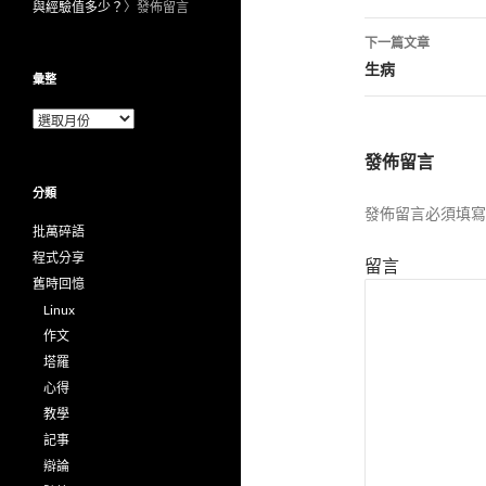
與經驗值多少？
〉發佈留言
章
下一篇文章
導
生病
彙整
航
彙
整
列
發佈留言
分類
發佈留言必須填寫
批萬碎語
程式分享
留言
舊時回憶
Linux
作文
塔羅
心得
教學
記事
辯論