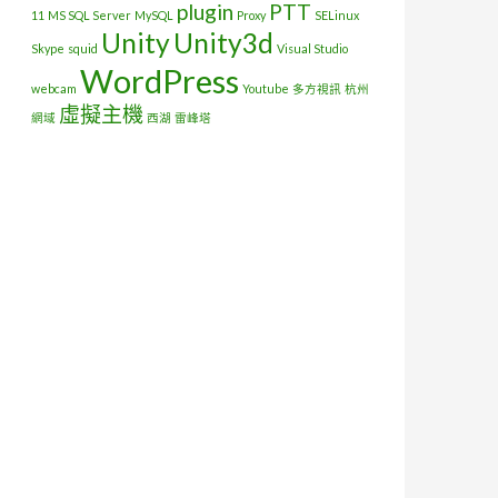
plugin
PTT
11
MS SQL Server
MySQL
Proxy
SELinux
Unity
Unity3d
Skype
squid
Visual Studio
WordPress
webcam
Youtube
多方視訊
杭州
虛擬主機
網域
西湖
雷峰塔