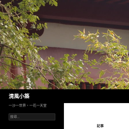
搜
清風小築
尋
一沙一世界，一花一天堂
搜
尋
記事
關