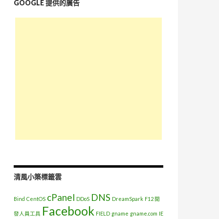
GOOGLE 提供的廣告
清風小築標籤雲
cPanel
DNS
Bind
CentOS
DDoS
DreamSpark
F12 開
Facebook
發人員工具
FIELD
gname
gname.com
IE