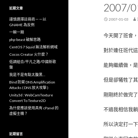
鍵
2007/0
字
近期文章
:
謹慎選擇註冊商－－以
2007-01-03
GNAME 為反例
一瞬一期
今天開了班會，
php-beast 破解思路
CentOS 7 Squid 無法解析網域
對於連任班代這
Cocos Creator 火什麼？
低調組合/平凡之路/中國新歌
能夠繼續做，是
聲
我是不是有點太腹黑…
但是卻犧牲了其
Bind 防禦 DNS Amplification
Attacks ( DNS 放大攻擊 )
剛剛終於做完了
Unity3d : WebCamTexture
Convert To Texture2D
為什麼應該使用具有 cPanel 的
不過我相信我躺
虛擬主機？
所以決定打一下
近期留言