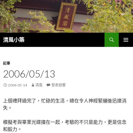
搜
清風小築
尋
跳
主選單
至
內
容
記事
2006/05/13
2006-05-14
清風
發表迴響
上個禮拜過完了，忙碌的生活，總在令人神經緊繃後迅速消
失。
模擬考與畢業光碟撞在一起，考驗的不只是能力，更是信念
和毅力。