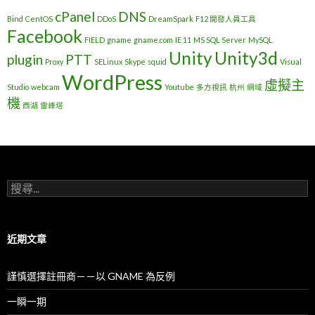
cPanel
DNS
Bind
CentOS
DDoS
DreamSpark
F12 開發人員工具
Facebook
FIELD
gname
gname.com
IE 11
MS SQL Server
MySQL
Unity
Unity3d
plugin
PTT
Proxy
SELinux
Skype
squid
Visual
WordPress
虛擬主
Studio
webcam
Youtube
多方視訊
杭州
網域
機
西湖
雷峰塔
搜
尋
關
鍵
字
近期文章
:
謹慎選擇註冊商－－以 GNAME 為反例
一瞬一期