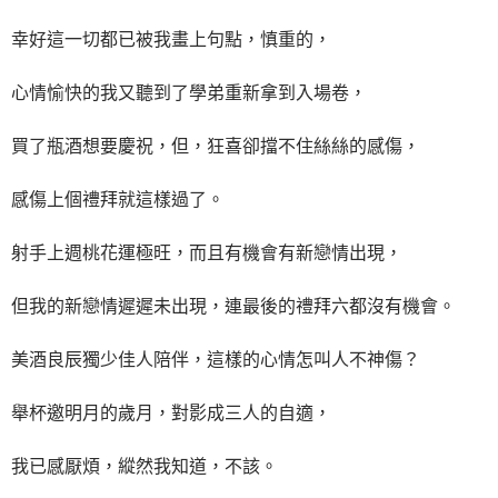
幸好這一切都已被我畫上句點，慎重的，
心情愉快的我又聽到了學弟重新拿到入場卷，
買了瓶酒想要慶祝，但，狂喜卻擋不住絲絲的感傷，
感傷上個禮拜就這樣過了。
射手上週桃花運極旺，而且有機會有新戀情出現，
但我的新戀情遲遲未出現，連最後的禮拜六都沒有機會。
美酒良辰獨少佳人陪伴，這樣的心情怎叫人不神傷？
舉杯邀明月的歲月，對影成三人的自適，
我已感厭煩，縱然我知道，不該。