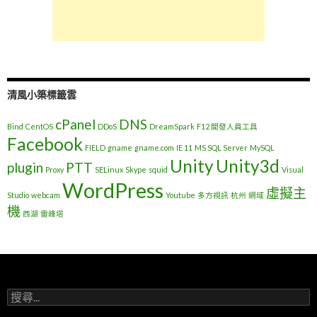
清風小築標籤雲
cPanel
DNS
Bind
CentOS
DDoS
DreamSpark
F12 開發人員工具
Facebook
FIELD
gname
gname.com
IE 11
MS SQL Server
MySQL
Unity
Unity3d
plugin
PTT
Proxy
SELinux
Skype
squid
Visual
WordPress
虛擬主
Studio
webcam
Youtube
多方視訊
杭州
網域
機
西湖
雷峰塔
搜
尋