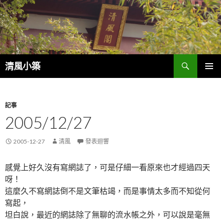
搜
清風小築
尋
跳
主選單
至
內
容
記事
2005/12/27
2005-12-27
清風
發表迴響
感覺上好久沒有寫網誌了，可是仔細一看原來也才經過四天
呀！
這麼久不寫網誌倒不是文筆枯竭，而是事情太多而不知從何
寫起，
坦白說，最近的網誌除了無聊的流水帳之外，可以說是毫無