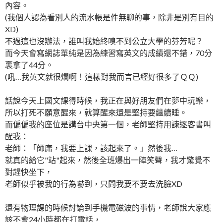
內容。
(我個人認為看別人的流水帳是件無聊的事，除非是別有目的
XD)
不過這也沒辦法，誰叫我始終嗅不到公立大學的芬芳呢？
而今天會寫網誌單純是因為練習寫英文的成績還不錯，70分
裏拿了44分。
(吼…我英文就很爛啊！這樣對我而言已經好很多了ＱＱ)
話說今天上國文課得時候，我正在與好朋友們在夢中玩樂，
所以打死不願意醒來，就算醒來還是堅持要繼續睡。
而偏偏我的座位是講台中央第一個，老師堅持用諫逐客書叫
醒我：
老師：「師庸，我要上課，該起來了。」然後我…
就真的給它"站"起來，然後全班爆出一陣笑聲，我才驚覺不
對趕快坐下，
老師似乎被我的行為嚇到，只問我要不要去洗臉XD
還有物理課的時候討論到手機電磁波的事情，老師說大家應
該不會24小時都在打電話，