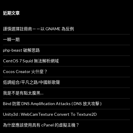
關
鍵
字
近期文章
:
謹慎選擇註冊商－－以 GNAME 為反例
一瞬一期
php-beast 破解思路
CentOS 7 Squid 無法解析網域
Cocos Creator 火什麼？
低調組合/平凡之路/中國新歌聲
我是不是有點太腹黑…
Bind 防禦 DNS Amplification Attacks ( DNS 放大攻擊 )
Unity3d : WebCamTexture Convert To Texture2D
為什麼應該使用具有 cPanel 的虛擬主機？