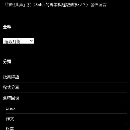
「
神密北鼻
」於〈
Soho 的專業與經驗值多少？
〉發佈留言
彙整
彙
整
分類
批萬碎語
程式分享
舊時回憶
Linux
作文
塔羅