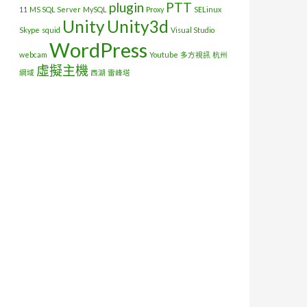
plugin
PTT
11
MS SQL Server
MySQL
Proxy
SELinux
Unity
Unity3d
Skype
squid
Visual Studio
WordPress
webcam
Youtube
多方視訊
杭州
虛擬主機
網域
西湖
雷峰塔