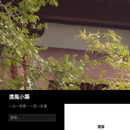
搜
清風小築
尋
一沙一世界，一花一天堂
搜
尋
隨筆
關