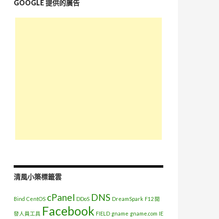
GOOGLE 提供的廣告
清風小築標籤雲
cPanel
DNS
Bind
CentOS
DDoS
DreamSpark
F12 開
Facebook
發人員工具
FIELD
gname
gname.com
IE