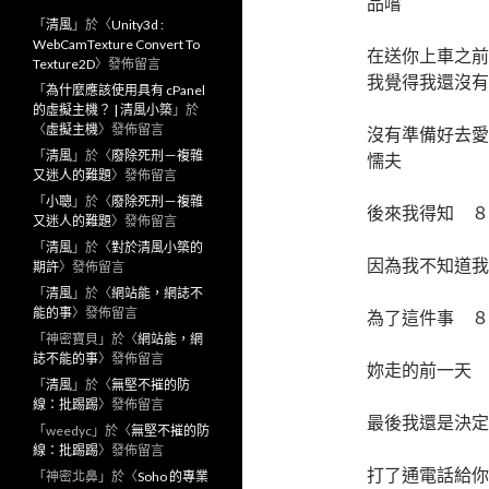
品嚐
「
清風
」於〈
Unity3d :
WebCamTexture Convert To
在送你上車之前
Texture2D
〉發佈留言
我覺得我還沒有
「
為什麼應該使用具有 cPanel
的虛擬主機？ | 清風小築
」於
〈
虛擬主機
〉發佈留言
沒有準備好去愛
「
清風
」於〈
廢除死刑－複雜
懦夫
又迷人的難題
〉發佈留言
「
小聰
」於〈
廢除死刑－複雜
後來我得知 
又迷人的難題
〉發佈留言
「
清風
」於〈
對於清風小築的
因為我不知道
期許
〉發佈留言
「
清風
」於〈
網站能，網誌不
能的事
〉發佈留言
為了這件事 ８
「
神密寶貝
」於〈
網站能，網
誌不能的事
〉發佈留言
妳走的前一天 
「
清風
」於〈
無堅不摧的防
線：批踢踢
〉發佈留言
最後我還是決定
「
weedyc
」於〈
無堅不摧的防
線：批踢踢
〉發佈留言
打了通電話給你
「
神密北鼻
」於〈
Soho 的專業