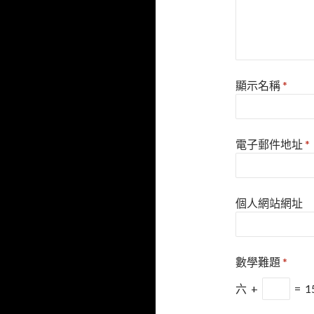
顯示名稱
*
電子郵件地址
*
個人網站網址
數學難題
*
六
+
=
1