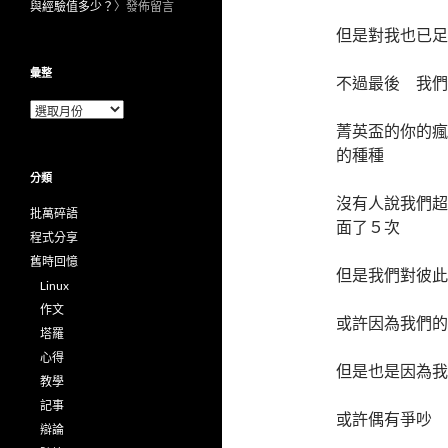
與經驗值多少？
〉發佈留言
但是對我也已足
彙整
不過最後 我們
彙
整
菁英盃的你的瘋
的種種
分類
沒有人說我們超
批萬碎語
面了５次
程式分享
舊時回憶
但是我們對彼此
Linux
作文
或許因為我們的
塔羅
心得
但是也是因為我
教學
記事
或許偶有爭吵 
辯論