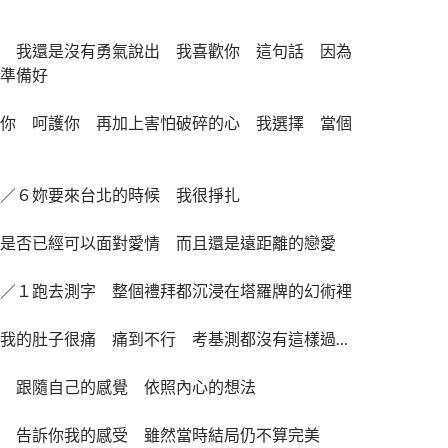
 我還是沒有勇氣說出 我喜歡你 這句話 因為
準備好
你 呵護你 再加上害怕破碎的心 我選擇 當個
８／６妳要來台北的時候 我很掙扎
我是否已經可以面對愛情 而且還是遠距離的戀愛
／１跑去測字 整個禮拜都沉浸在塔羅牌的幻術裡
我的肚子很痛 痛到不行 考基測都沒有這樣過…
 跟隨自己的感覺 依照內心的想法
 告訴你我的感受 雖然當時結局仍不算完美