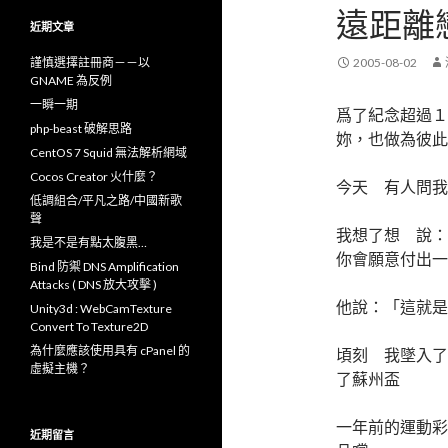
鍵
遠距離
字
近期文章
:
謹慎選擇註冊商－－以
2005-08-02
GNAME 為反例
一瞬一期
爲了紀念超過１
php-beast 破解思路
妳，也做為彼此
CentOS 7 Squid 無法解析網域
Cocos Creator 火什麼？
今天 有人問我
低調組合/平凡之路/中國新歌
聲
我想了想 說：
我是不是有點太腹黑…
你會願意付出一
Bind 防禦 DNS Amplification
Attacks ( DNS 放大攻擊 )
他說：「這就是
Unity3d : WebCamTexture
Convert To Texture2D
為什麼應該使用具有 cPanel 的
頃刻 我墜入了
虛擬主機？
了蘇州盃
一年前的運動彩
近期留言