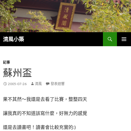
搜
清風小築
尋
跳
主選單
至
內
容
記事
蘇州盃
2005-07-26
清風
發表迴響
果不其然～我還是去看了比賽，整整四天
讓我真的不知道該寫什麼，好無力的感覺
還是去讀書吧！讀書會比較充實的:)