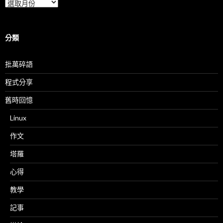
彙
整
分類
批萬碎語
程式分享
舊時回憶
Linux
作文
塔羅
心得
教學
記事