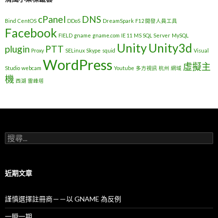
cPanel
DNS
Bind
CentOS
DDoS
DreamSpark
F12 開發人員工具
Facebook
FIELD
gname
gname.com
IE 11
MS SQL Server
MySQL
Unity
Unity3d
plugin
PTT
Proxy
SELinux
Skype
squid
Visual
WordPress
虛擬主
Studio
webcam
Youtube
多方視訊
杭州
網域
機
西湖
雷峰塔
搜
尋
關
鍵
字
近期文章
:
謹慎選擇註冊商－－以 GNAME 為反例
一瞬一期