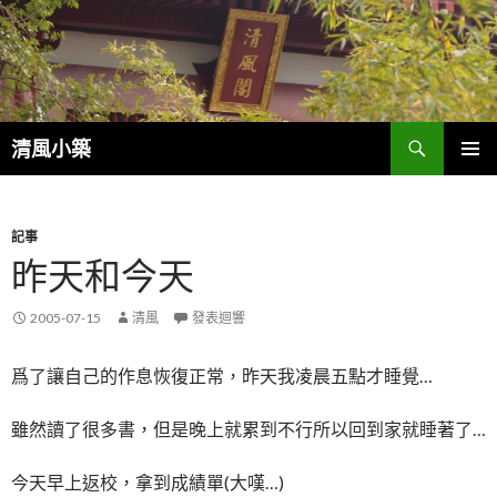
搜
清風小築
尋
跳
主選單
至
內
容
記事
昨天和今天
2005-07-15
清風
發表迴響
爲了讓自己的作息恢復正常，昨天我凌晨五點才睡覺…
雖然讀了很多書，但是晚上就累到不行所以回到家就睡著了…
今天早上返校，拿到成績單(大嘆…)