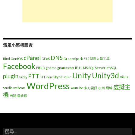
清風小築標籤雲
cPanel
DNS
Bind
CentOS
DDoS
DreamSpark
F12 開發人員工具
Facebook
FIELD
gname
gname.com
IE 11
MS SQL Server
MySQL
Unity
Unity3d
plugin
PTT
Proxy
SELinux
Skype
squid
Visual
WordPress
虛擬主
Studio
webcam
Youtube
多方視訊
杭州
網域
機
西湖
雷峰塔
搜