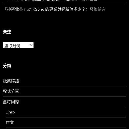
「
神密北鼻
」於〈
Soho 的專業與經驗值多少？
〉發佈留言
彙整
彙
整
分類
批萬碎語
程式分享
舊時回憶
Linux
作文