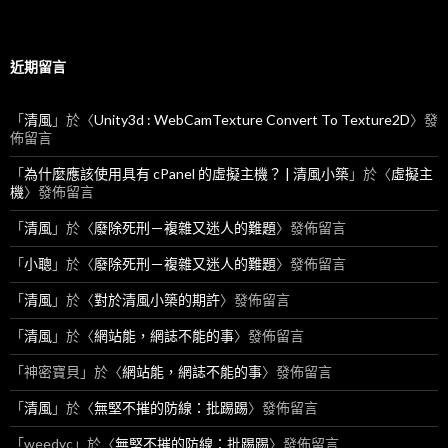
近期留言
「
清風
」於〈
Unity3d : WebCamTexture Convert To Texture2D
〉發
佈留言
「
為什麼應該使用具有 cPanel 的虛擬主機？ | 清風小築
」於〈
虛擬主
機
〉發佈留言
「
清風
」於〈
廢除死刑－複雜又迷人的難題
〉發佈留言
「
小聰
」於〈
廢除死刑－複雜又迷人的難題
〉發佈留言
「
清風
」於〈
對於清風小築的期許
〉發佈留言
「
清風
」於〈
網站能，網誌不能的事
〉發佈留言
「
神密寶貝
」於〈
網站能，網誌不能的事
〉發佈留言
「
清風
」於〈
無堅不摧的防線：批踢踢
〉發佈留言
「
weedyc
」於〈
無堅不摧的防線：批踢踢
〉發佈留言