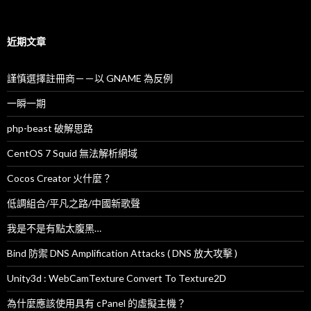
尋
關
鍵
字
近期文章
:
謹慎選擇註冊商－－以 GNAME 為反例
一瞬一期
php-beast 破解思路
CentOS 7 Squid 無法解析網域
Cocos Creator 火什麼？
低調組合/平凡之路/中國新歌聲
我是不是有點太腹黑…
Bind 防禦 DNS Amplification Attacks ( DNS 放大攻擊 )
Unity3d : WebCamTexture Convert To Texture2D
為什麼應該使用具有 cPanel 的虛擬主機？