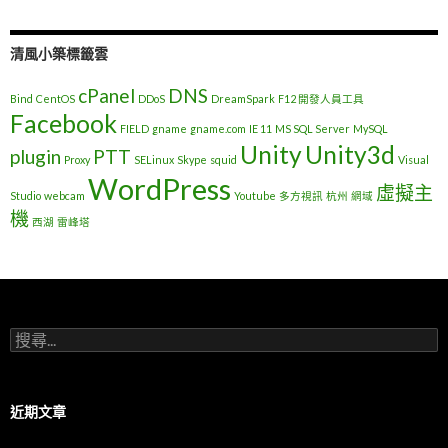
清風小築標籤雲
cPanel
DNS
Bind
CentOS
DDoS
DreamSpark
F12 開發人員工具
Facebook
FIELD
gname
gname.com
IE 11
MS SQL Server
MySQL
Unity
Unity3d
plugin
PTT
Proxy
SELinux
Skype
squid
Visual
WordPress
虛擬主
Studio
webcam
Youtube
多方視訊
杭州
網域
機
西湖
雷峰塔
搜
尋
關
鍵
字
近期文章
: