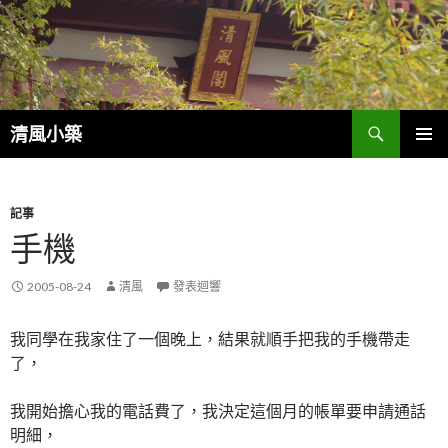
搜
清風小築
尋
跳
主選單
至
內
容
記事
手機
2005-08-24
清風
發表迴響
我同學在我家住了一個晚上，結果就順手把我的手機帶走
了，
我開始擔心我的電話費了，我決定這個月的帳單要申請通話
明細，