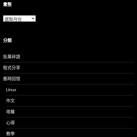
彙整
彙
整
分類
批萬碎語
程式分享
舊時回憶
Linux
作文
塔羅
心得
教學