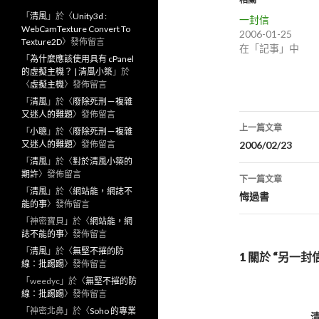
「
清風
」於〈
Unity3d :
一封信
WebCamTexture Convert To
2006-01-25
Texture2D
〉發佈留言
在「記事」中
「
為什麼應該使用具有 cPanel
的虛擬主機？ | 清風小築
」於
〈
虛擬主機
〉發佈留言
「
清風
」於〈
廢除死刑－複雜
又迷人的難題
〉發佈留言
上一篇文章
「
小聰
」於〈
廢除死刑－複雜
文
又迷人的難題
〉發佈留言
2006/02/23
「
清風
」於〈
對於清風小築的
章
期許
〉發佈留言
下一篇文章
「
清風
」於〈
網站能，網誌不
導
悔過書
能的事
〉發佈留言
航
「
神密寶貝
」於〈
網站能，網
誌不能的事
〉發佈留言
列
「
清風
」於〈
無堅不摧的防
1 關於 “另一封
線：批踢踢
〉發佈留言
「
weedyc
」於〈
無堅不摧的防
線：批踢踢
〉發佈留言
「
神密北鼻
」於〈
Soho 的專業