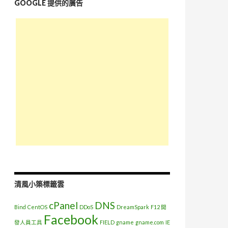
GOOGLE 提供的廣告
清風小築標籤雲
cPanel
DNS
Bind
CentOS
DDoS
DreamSpark
F12 開
Facebook
發人員工具
FIELD
gname
gname.com
IE