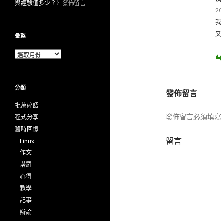
與經驗值多少？
〉發佈留言
2
我
又
彙整
彙
整
分類
發佈留言
批萬碎語
發佈留言必須填寫
程式分享
舊時回憶
留言
Linux
作文
塔羅
心得
教學
記事
辯論