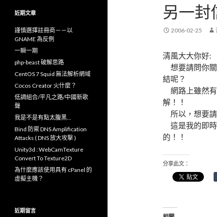
鍵
另一封
字
近期文章
:
謹慎選擇註冊商－－以
2006-02-25
GNAME 為反例
一瞬一期
清風大大你好:
php-beast 破解思路
想要請問你關於
CentOS 7 Squid 無法解析網域
結呢？
Cocos Creator 火什麼？
網路上雖然有
低調組合/平凡之路/中國新歌
解！！
聲
所以，想要請
我是不是有點太腹黑…
這是我的即時通 
Bind 防禦 DNS Amplification
的！！
Attacks ( DNS 放大攻擊 )
Unity3d : WebCamTexture
Convert To Texture2D
分享此文：
為什麼應該使用具有 cPanel 的
虛擬主機？
近期留言
相關