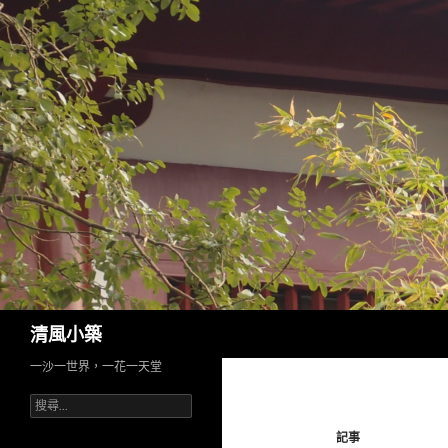
搜
清風小築
尋
一沙一世界，一花一天堂
搜
尋
記事
關