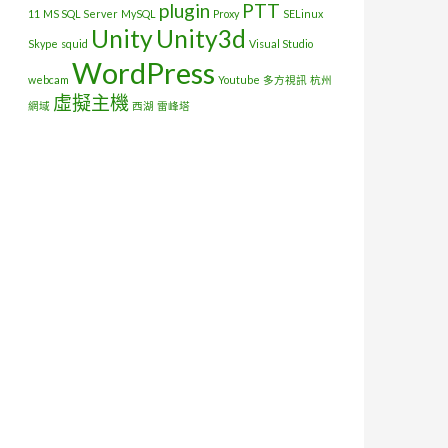
plugin
PTT
11
MS SQL Server
MySQL
Proxy
SELinux
Unity
Unity3d
Skype
squid
Visual Studio
WordPress
webcam
Youtube
多方視訊
杭州
虛擬主機
網域
西湖
雷峰塔