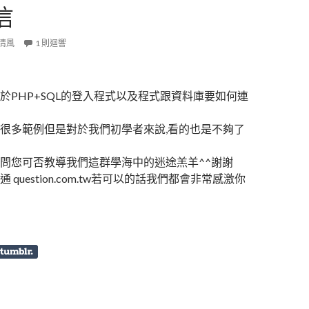
信
清風
1 則迴響
PHP+SQL的登入程式以及程式跟資料庫要如何連
很多範例但是對於我們初學者來說,看的也是不夠了
問您可否教導我們這群學海中的迷途羔羊^^謝謝
question.com.tw若可以的話我們都會非常感激你