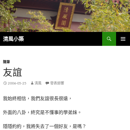
搜
清風小築
尋
跳
主選單
至
內
容
隨筆
友誼
2006-05-25
清風
發表迴響
我始終相信，我們友誼很長很遠，
外面的八卦，終究是不懂事的學弟妹。
隱隱約約，我將失去了一個好友，是嗎？