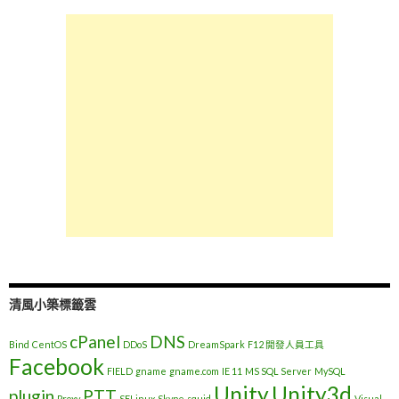
清風小築標籤雲
cPanel
DNS
Bind
CentOS
DDoS
DreamSpark
F12 開發人員工具
Facebook
FIELD
gname
gname.com
IE 11
MS SQL Server
MySQL
Unity
Unity3d
plugin
PTT
Proxy
SELinux
Skype
squid
Visual