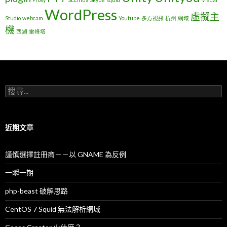
WordPress
虛擬主
Studio
webcam
Youtube
多方視訊
杭州
網域
機
西湖
雷峰塔
搜
尋
關
鍵
字
近期文章
:
謹慎選擇註冊商－－以 GNAME 為反例
一瞬一期
php-beast 破解思路
CentOS 7 Squid 無法解析網域