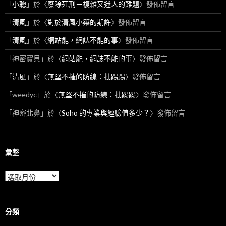
「
小聰
」於〈
廢除死刑－複雜又迷人的難題
〉發佈留言
「
清風
」於〈
對於清風小築的期許
〉發佈留言
「
清風
」於〈
網站能，網誌不能的事
〉發佈留言
「
神密寶貝
」於〈
網站能，網誌不能的事
〉發佈留言
「
清風
」於〈
無堅不摧的防線：批踢踢
〉發佈留言
「
weedyc
」於〈
無堅不摧的防線：批踢踢
〉發佈留言
「
神密北鼻
」於〈
Soho 的專業與經驗值多少？
〉發佈留言
彙整
彙
整
分類