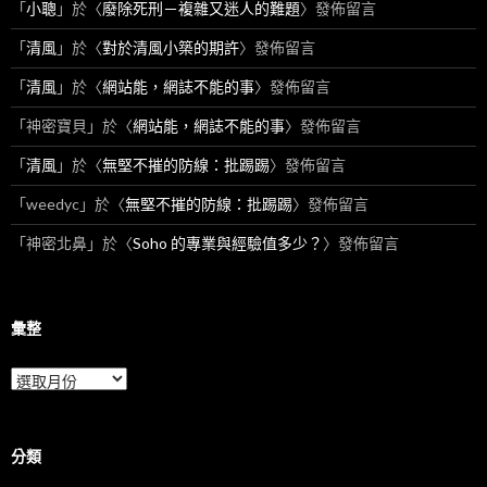
「
小聰
」於〈
廢除死刑－複雜又迷人的難題
〉發佈留言
「
清風
」於〈
對於清風小築的期許
〉發佈留言
「
清風
」於〈
網站能，網誌不能的事
〉發佈留言
「
神密寶貝
」於〈
網站能，網誌不能的事
〉發佈留言
「
清風
」於〈
無堅不摧的防線：批踢踢
〉發佈留言
「
weedyc
」於〈
無堅不摧的防線：批踢踢
〉發佈留言
「
神密北鼻
」於〈
Soho 的專業與經驗值多少？
〉發佈留言
彙整
彙
整
分類