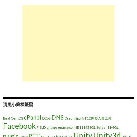
清風小築標籤雲
cPanel
DNS
Bind
CentOS
DDoS
DreamSpark
F12 開發人員工具
Facebook
FIELD
gname
gname.com
IE 11
MS SQL Server
MySQL
Unity
Unity3d
plugin
PTT
Proxy
SELinux
Skype
squid
Visual