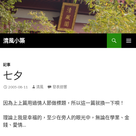
搜
清風小築
尋
跳
主選單
至
內
容
記事
七夕
2005-08-11
清風
發表迴響
因為上上篇用過情人節做標題，所以這一篇就換一下唄！
理論上我是幸福的，至少在旁人的眼光中，無論在學業、金
錢、愛情…