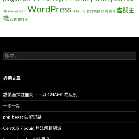
WordPress
虛擬主
Studio
webcam
Youtube
多方視訊
杭州
網域
機
西湖
雷峰塔
搜
尋
關
鍵
字
近期文章
:
謹慎選擇註冊商－－以 GNAME 為反例
一瞬一期
php-beast 破解思路
CentOS 7 Squid 無法解析網域