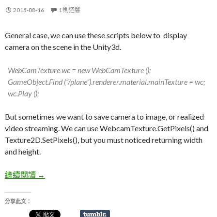
2015-08-16
1 則迴響
General case, we can use these scripts below to display
camera on the scene in the Unity3d.
WebCamTexture
wc = new WebCamTexture ();
GameObject.Find (“/plane”).renderer.material.mainTexture = wc;
wc.Play ();
But sometimes we want to save camera to image, or realized
video streaming. We can use WebcamTexture.GetPixels() and
Texture2D.SetPixels(), but you must noticed returning width
and height.
繼續閱讀
Unity3d : WebCamTexture Convert To Texture2D
→
分享此文：