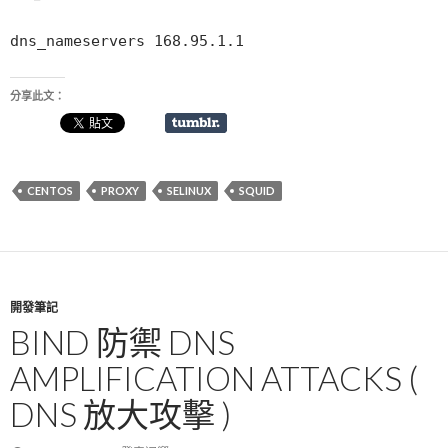
dns_nameservers 168.95.1.1
分享此文：
CENTOS
PROXY
SELINUX
SQUID
開發筆記
BIND 防禦 DNS
AMPLIFICATION ATTACKS (
DNS 放大攻擊 )