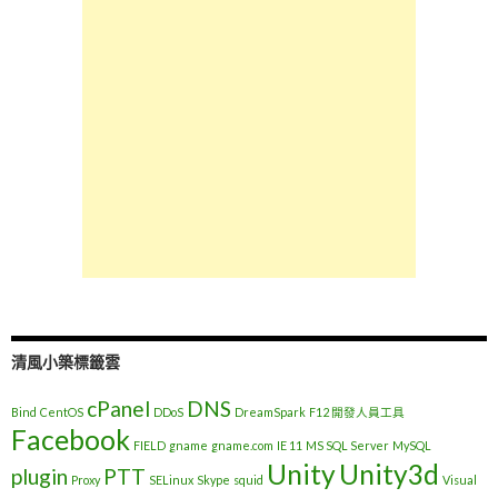
列
清風小築標籤雲
cPanel
DNS
Bind
CentOS
DDoS
DreamSpark
F12 開發人員工具
Facebook
FIELD
gname
gname.com
IE 11
MS SQL Server
MySQL
Unity
Unity3d
plugin
PTT
Proxy
SELinux
Skype
squid
Visual