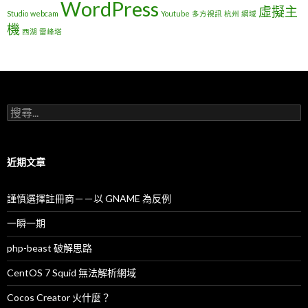
WordPress
虛擬主
Studio
webcam
Youtube
多方視訊
杭州
網域
機
西湖
雷峰塔
搜
尋
關
鍵
字
近期文章
:
謹慎選擇註冊商－－以 GNAME 為反例
一瞬一期
php-beast 破解思路
CentOS 7 Squid 無法解析網域
Cocos Creator 火什麼？