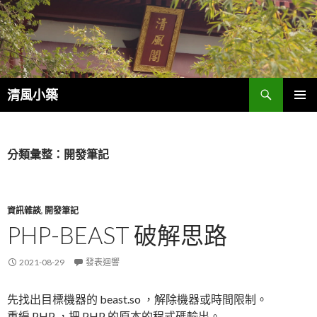
搜
清風小築
尋
跳
主選單
至
內
容
分類彙整：開發筆記
資訊雜談
,
開發筆記
PHP-BEAST 破解思路
2021-08-29
發表迴響
先找出目標機器的 beast.so ，解除機器或時間限制。
重編 PHP ，把 PHP 的原本的程式碼輸出。