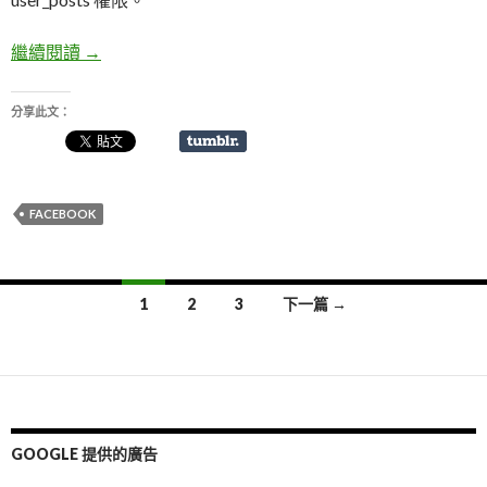
繼續閱讀
透過 user_posts 獲取Facebook 使用者塗鴉牆內容
→
分享此文：
FACEBOOK
1
2
3
下一篇 →
文
章
導
覽
GOOGLE 提供的廣告