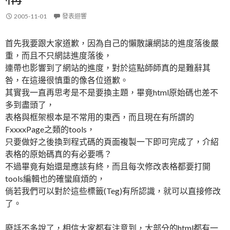
2005-11-01
發表迴響
首先我要跟大家道歉，因為自己的懶散讓網誌的進度落後嚴
重，而且不只網誌進度落後，
連帶也影響到了網站的進度，對於這點師師真的是難辭其
咎，在這邊很慎重的像各位道歉。
其實我一直再思考是不是要換主題，畢竟html原始碼也差不
多到盡頭了，
表格與框架根本是不常用的東西，而且現在有所謂的
FxxxxPage之類的tools，
只要做好之後換到程式碼的頁面複製一下即可完成了，介紹
表格的原始碼真的有必要嗎？
不過畢竟有始還是應該有終，而且每次修改表格都要打開
tools編輯也的確蠻麻煩的，
倘若我們可以對於這些標籤(Teg)有所認識，就可以直接修改
了。
廢話不多說了，相信大家都有注意到，大部分的html都有一