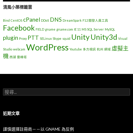
清風小築標籤雲
cPanel
DNS
Bind
CentOS
DDoS
DreamSpark
F12 開發人員工具
Facebook
FIELD
gname
gname.com
IE 11
MS SQL Server
MySQL
Unity
Unity3d
plugin
PTT
Proxy
SELinux
Skype
squid
Visual
WordPress
虛擬主
Studio
webcam
Youtube
多方視訊
杭州
網域
機
西湖
雷峰塔
搜
尋
關
鍵
字
近期文章
:
謹慎選擇註冊商－－以 GNAME 為反例