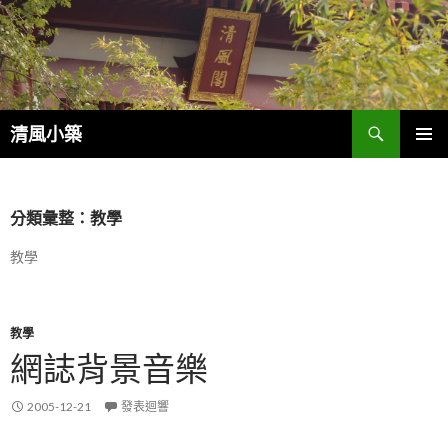
搜
清風小築
尋
跳
主選單
至
內
容
分類彙整：教學
教學
教學
網誌背景音樂
2005-12-21
發表迴響