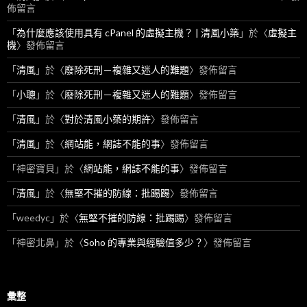
佈留言
「
為什麼應該使用具有 cPanel 的虛擬主機？ | 清風小築
」於〈
虛擬主
機
〉發佈留言
「
清風
」於〈
廢除死刑－複雜又迷人的難題
〉發佈留言
「
小聰
」於〈
廢除死刑－複雜又迷人的難題
〉發佈留言
「
清風
」於〈
對於清風小築的期許
〉發佈留言
「
清風
」於〈
網站能，網誌不能的事
〉發佈留言
「
神密寶貝
」於〈
網站能，網誌不能的事
〉發佈留言
「
清風
」於〈
無堅不摧的防線：批踢踢
〉發佈留言
「
weedyc
」於〈
無堅不摧的防線：批踢踢
〉發佈留言
「
神密北鼻
」於〈
Soho 的專業與經驗值多少？
〉發佈留言
彙整