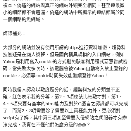
複本。偽造的網站與真正的網站外觀完全相同，甚至連最微
小的細節都不會遺漏。偽造的網站中所顯示的連結都屬於同
一個網路釣魚網域。
師師補充：
大部分的網站並沒有使用所謂的https進行資料加密，趨勢科
技無疑是在癡人說夢，但是國內稍具規模的入口網站，例如
Yahoo是利用寫入cookie的方式避免駭客利用程式惡意嘗試密
碼，當失敗太多次時，該電腦會被Yahoo自動寫入禁止登錄的
cookie，必須等cookie時間失效能繼續登錄Yahoo！
同時我個人認為以難度區分的話，趨勢科技的分類並不正
確，紅色表示我的分等，第2、3項應該比較難才對，第1、
4、5項只要有基本的html能力及對於C語言之認識都可以完成
了！而第2、3項需要除了需要以上兩種能力外，更必須對
script有了解，其中第三項甚至需要入侵網站之伺服器才有辦
法完成，我實在不懂他們怎麼分級的@@？