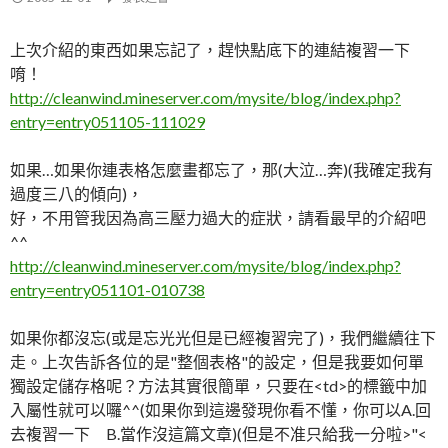
上次介紹的東西如果忘記了，趕快點底下的連結複習一下
唷！
http://cleanwind.mineserver.com/mysite/blog/index.php?
entry=entry051105-111029
如果…如果你連表格怎麼畫都忘了，那(大泣…奔)(我確定我有
過度三八的傾向)，
好，不用管我因為高三壓力過大的症狀，請看最早的介紹吧
^^
http://cleanwind.mineserver.com/mysite/blog/index.php?
entry=entry051101-010738
如果你都沒忘(或是忘光光但是已經複習完了)，我們繼續往下
走。上次告訴各位的是"整個表格"的設定，但是我要如何單
獨設定儲存格呢？方法其實很簡單，只要在<td>的標籤中加
入屬性就可以囉^^(如果你到這邊發現你看不懂，你可以A.回
去複習一下 B.當作沒這篇文章)(但是不准只給我一分啦>"<