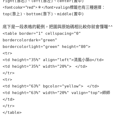
right(靠右)、left(靠左)、center(置中)
<font color="red">＊</font>
valign標籤也有三種選擇：
top(靠上)、bottom(靠下)、middle(置中)
底下是一段表格的範例，把圖與原始碼相比較你就會懂囉^^
<table border="1" cellspacing="0"
bordercolordark="green"
bordercolorlight="green" height="80">
<tr>
<td height="35%" align="left">清風小築◎</td>
<td height="35%" width="20%"> </td>
</tr>
<tr>
<td height="63%" bgcolor="yellow"> </td>
<td height="63%" width="20%" valign="top">師師
</td>
</tr>
</table>