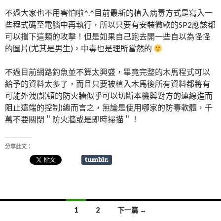
不過大家也不用害怕啦^.^目前最新的植入病毒方式是寫入一
些程式碼至電腦中再執行，所以只要有安裝微軟的SP2應該都
可以擋下這類的攻擊！但是如果自己跑去開一些自以為怪怪
的圖片(尤其是男生)，中毒也是理所當然的
不過目前網路釣魚並不算太興盛，畢竟完整的木馬程式可以
給予的資料太多了，而且只要被植入木馬後所有資料都將有
可能外洩(諾頓的防火牆似乎可以切斷本機與對方的連線進而
阻止遠端的控制)總而言之，無論是使用哪家的防毒軟體，千
萬不要關閉＂防火牆或是即時掃描＂！
分享此文：
1
2
下一篇 →