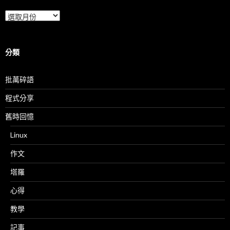
彙
整
分類
批萬碎語
程式分享
舊時回憶
Linux
作文
塔羅
心得
教學
記事