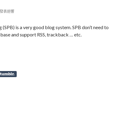
發表迴響
 (SPB) is a very good blog system. SPB don’t need to
ase and support RSS, trackback … etc.
 PHP Blog Import WordPress 3.8 ( Converter )