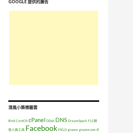
GOOGLE 提供的廣告
清風小築標籤雲
cPanel
DNS
Bind
CentOS
DDoS
DreamSpark
F12 開
Facebook
發人員工具
FIELD
gname
gname.com
IE