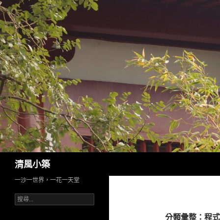
搜
清風小築
尋
一沙一世界，一花一天堂
搜
尋
關
分類彙整：程式