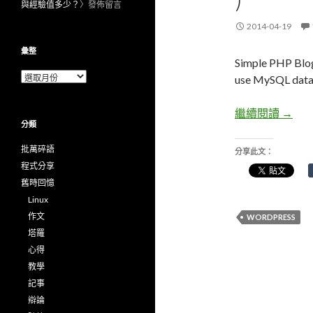
與經驗值多少？
〉發佈留言
2014-04-19
彙整
Simple PHP Blog
彙
use MySQL datab
整
繼續閱讀
Simple
→
分類
批萬碎語
分享此文：
程式分享
舊時回憶
Linux
作文
WORDPRESS
塔羅
心得
教學
記事
辯論