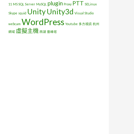
plugin
PTT
11
MS SQL Server
MySQL
Proxy
SELinux
Unity
Unity3d
Skype
squid
Visual Studio
WordPress
webcam
Youtube
多方視訊
杭州
虛擬主機
網域
西湖
雷峰塔