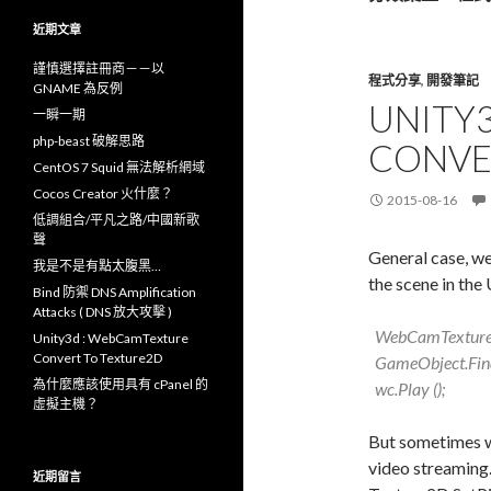
鍵
字
近期文章
:
謹慎選擇註冊商－－以
程式分享
,
開發筆記
GNAME 為反例
UNITY
一瞬一期
php-beast 破解思路
CONVE
CentOS 7 Squid 無法解析網域
Cocos Creator 火什麼？
2015-08-16
低調組合/平凡之路/中國新歌
聲
General case, we
我是不是有點太腹黑…
the scene in the
Bind 防禦 DNS Amplification
Attacks ( DNS 放大攻擊 )
WebCamTextur
Unity3d : WebCamTexture
Convert To Texture2D
GameObject.Find 
為什麼應該使用具有 cPanel 的
wc.Play ();
虛擬主機？
But sometimes w
video streaming
近期留言