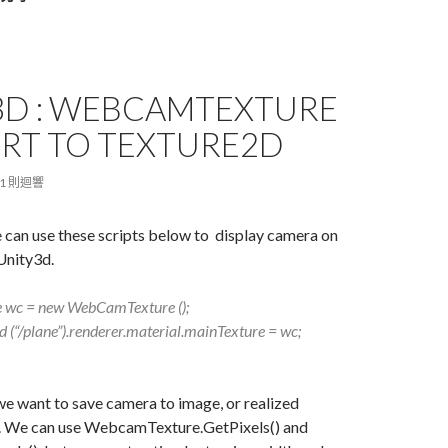
3D : WEBCAMTEXTURE
RT TO TEXTURE2D
1 則迴響
 can use these scripts below to display camera on
 Unity3d.
e
wc = new WebCamTexture ();
(“/plane”).renderer.material.mainTexture = wc;
e want to save camera to image, or realized
. We can use WebcamTexture.GetPixels() and